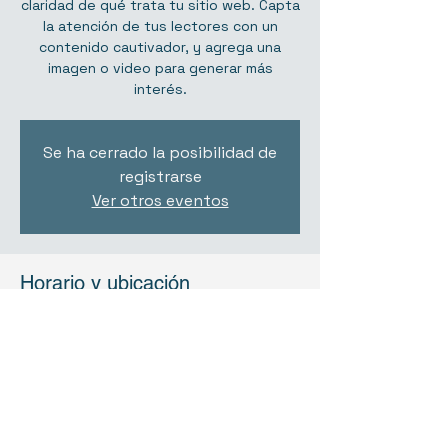
claridad de qué trata tu sitio web. Capta
la atención de tus lectores con un
contenido cautivador, y agrega una
imagen o video para generar más
interés.
Se ha cerrado la posibilidad de
registrarse
Ver otros eventos
Horario y ubicación
28 nov 2019, 4:00
Cl. 87c Sur, Bogotá, Colombia