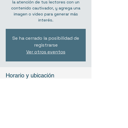
la atención de tus lectores con un
contenido cautivador, y agrega una
imagen o video para generar más
interés.
Se ha cerrado la posibilidad de
registrarse
Ver otros eventos
Horario y ubicación
14 dic 2019, 11:00
La Paz, Bolivia
Compartir este evento