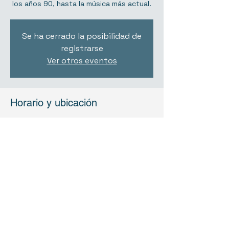
los años 90, hasta la música más actual.
Se ha cerrado la posibilidad de
registrarse
Ver otros eventos
Horario y ubicación
03 ago 2020, 0:00 – 09 ago 2020, 8:00
Valencia, España
Compartir este evento