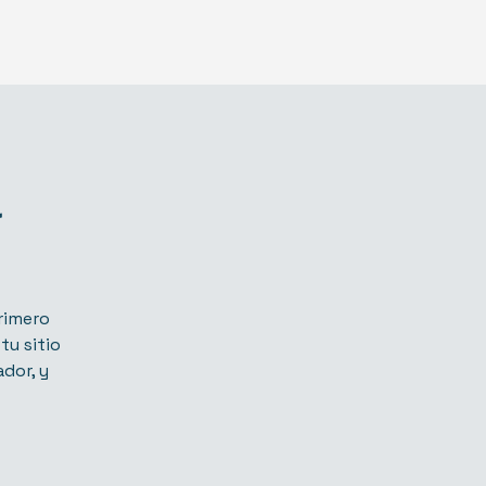
a
primero
tu sitio
dor, y