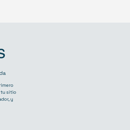
s
ada
primero
tu sitio
dor, y