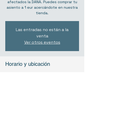
afectados la DANA. Puedes comprar tu
asiento a 1 eur acercándote en nuestra
tienda.
Las entradas no están a la
venta
Ver otros eventos
Horario y ubicación
05 abr 2025, 16:00 – 23:50
Tarragona, Via William J. Bryant, 1, 43003
Tarragona, España
Compartir este evento