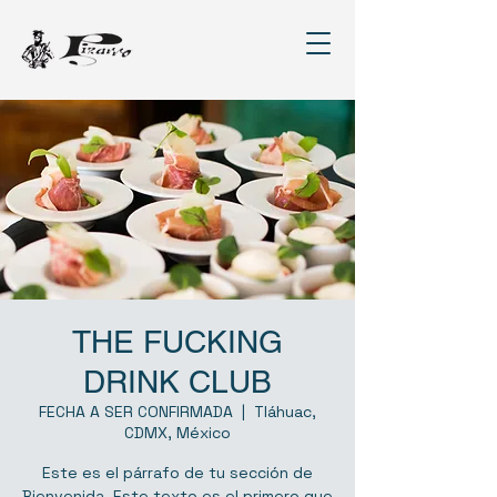
THE FUCKING
DRINK CLUB
FECHA A SER CONFIRMADA
  |  
Tláhuac,
CDMX, México
Este es el párrafo de tu sección de
Bienvenida. Este texto es el primero que