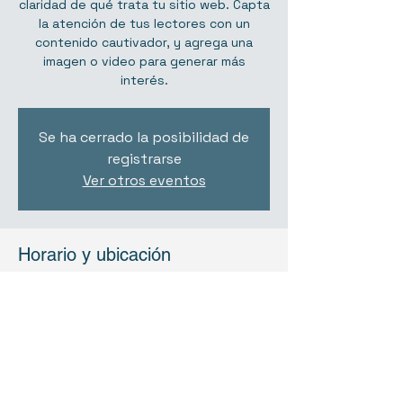
claridad de qué trata tu sitio web. Capta
la atención de tus lectores con un
contenido cautivador, y agrega una
imagen o video para generar más
interés.
Se ha cerrado la posibilidad de
registrarse
Ver otros eventos
Horario y ubicación
FECHA A SER CONFIRMADA
Calle del Pinzón, 27, 28025 Madrid,
España