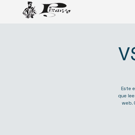
V
Este e
que lee
web. 