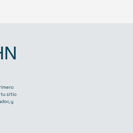
HN
primero
tu sitio
dor, y