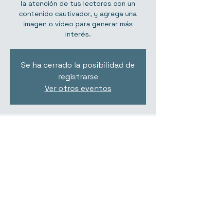
la atención de tus lectores con un
contenido cautivador, y agrega una
imagen o video para generar más
interés.
Se ha cerrado la posibilidad de
registrarse
Ver otros eventos
Horario y ubicación
07 nov 2019, 19:00
Ubicación a ser confirmada
Compartir este evento